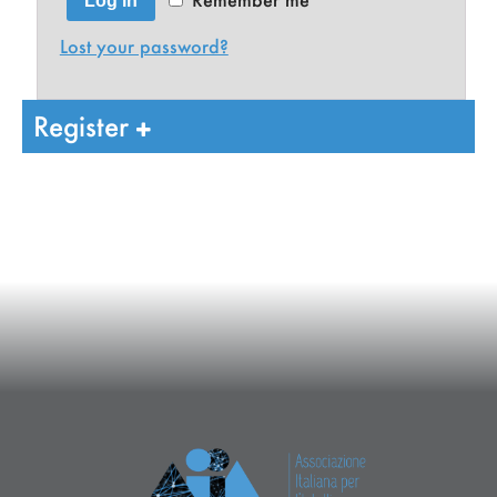
Log in
Lost your password?
Register
Nome
*
Cognome
*
Affiliazione
*